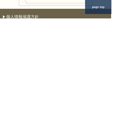
page top
個人情報保護方針
年中無休
相談無料
土日もご相談受付中
0120-928-366
タップすると電話が掛かります
受付時間：朝8:00～夜19:00
些細なことでもお気軽に
ご相談ください。
問い合わせフォーム
リースバック支援センター