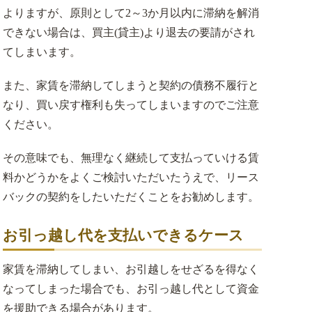
事業用不動産のリースバック
よりますが、原則として2～3か月以内に滞納を解消
できない場合は、買主(貸主)より退去の要請がされ
お客様の声
てしまいます。
また、家賃を滞納してしまうと契約の債務不履行と
なり、買い戻す権利も失ってしまいますのでご注意
ください。
その意味でも、無理なく継続して支払っていける賃
料かどうかをよくご検討いただいたうえで、リース
バックの契約をしたいただくことをお勧めします。
お引っ越し代を支払いできるケース
家賃を滞納してしまい、お引越しをせざるを得なく
なってしまった場合でも、お引っ越し代として資金
を援助できる場合があります。