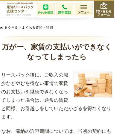
問い合わせ
フォーム
会社紹介
ＨＯＭＥ
>
よくある質問
> 詳細
当社が選ばれる理由
万が一、家賃の支払いができなく
なってしまったら
サービスと費用
リースバック後に、ご収入の減
無料相談・査定
少などやむを得ない事情で家賃
専門家紹介
のお支払いを継続できなくなっ
てしまった場合は、通常の賃貸
活用事例
と同様、お引越しをしていただかざるを得なくなり
ます。
リースバックQ&A
なお、滞納の許容期間については、当初の契約にも