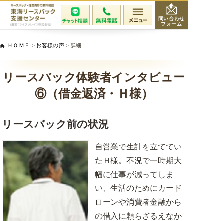
問い合わせ
フォーム
会社紹介
ＨＯＭＥ
>
お客様の声
> 詳細
当社が選ばれる理由
リースバック体験者インタビュー
⑥（借金返済・Ｈ様）
サービスと費用
リースバック前の状況
無料相談・査定
自営業で生計を立ててい
専門家紹介
たＨ様。不況で一時期大
幅に仕事が減ってしま
活用事例
い、生活のためにカード
ローンや消費者金融から
リースバックQ&A
の借入に頼らざるえなか